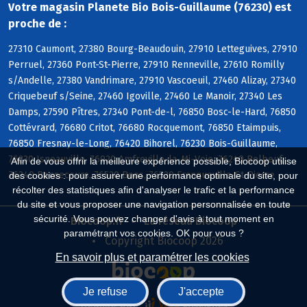
Votre magasin Planete Bio Bois-Guillaume (76230) est
proche de :
27310 Caumont, 27380 Bourg-Beaudouin, 27910 Letteguives, 27910
Perruel, 27360 Pont-St-Pierre, 27910 Renneville, 27610 Romilly
s/Andelle, 27380 Vandrimare, 27910 Vascoeuil, 27460 Alizay, 27340
Criquebeuf s/Seine, 27460 Igoville, 27460 Le Manoir, 27340 Les
Damps, 27590 Pîtres, 27340 Pont-de-l, 76850 Bosc-le-Hard, 76850
Cottévrard, 76680 Critot, 76680 Rocquemont, 76850 Etaimpuis,
76850 Fresnay-le-Long, 76420 Bihorel, 76230 Bois-Guillaume,
76230 Isneauville, 76920 Amfreville-la-Mi-Voie, 76240 Belbeuf,
Afin de vous offrir la meilleure expérience possible, Biocoop utilise
76240 Bonsecours, 76520 Boos, 76520 Franqueville-St-Pierre
des cookies : pour assurer une performance optimale du site, pour
récolter des statistiques afin d'analyser le trafic et la performance
du site et vous proposer une navigation personnalisée en toute
sécurité. Vous pouvez changer d'avis à tout moment en
Biocoop.fr
Le réseau Biocoop
paramétrant vos cookies. OK pour vous ?
Copyright Biocoop 2026
En savoir plus et paramétrer les cookies
Je refuse
J'accepte
Réalisé par