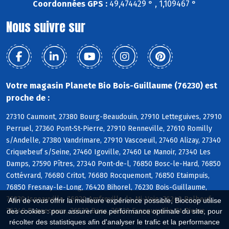
Coordonnées GPS :
49,474429 ° , 1,109467 °
Nous suivre sur
Votre magasin Planete Bio Bois-Guillaume (76230) est
proche de :
27310 Caumont, 27380 Bourg-Beaudouin, 27910 Letteguives, 27910
Perruel, 27360 Pont-St-Pierre, 27910 Renneville, 27610 Romilly
s/Andelle, 27380 Vandrimare, 27910 Vascoeuil, 27460 Alizay, 27340
Criquebeuf s/Seine, 27460 Igoville, 27460 Le Manoir, 27340 Les
Damps, 27590 Pîtres, 27340 Pont-de-l, 76850 Bosc-le-Hard, 76850
Cottévrard, 76680 Critot, 76680 Rocquemont, 76850 Etaimpuis,
76850 Fresnay-le-Long, 76420 Bihorel, 76230 Bois-Guillaume,
76230 Isneauville, 76920 Amfreville-la-Mi-Voie, 76240 Belbeuf,
Afin de vous offrir la meilleure expérience possible, Biocoop utilise
76240 Bonsecours, 76520 Boos, 76520 Franqueville-St-Pierre
des cookies : pour assurer une performance optimale du site, pour
récolter des statistiques afin d'analyser le trafic et la performance