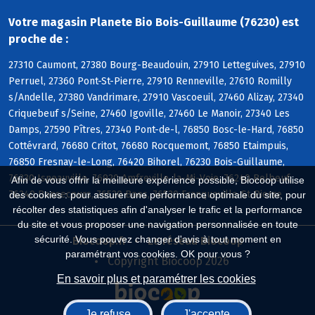
Votre magasin Planete Bio Bois-Guillaume (76230) est
proche de :
27310 Caumont, 27380 Bourg-Beaudouin, 27910 Letteguives, 27910
Perruel, 27360 Pont-St-Pierre, 27910 Renneville, 27610 Romilly
s/Andelle, 27380 Vandrimare, 27910 Vascoeuil, 27460 Alizay, 27340
Criquebeuf s/Seine, 27460 Igoville, 27460 Le Manoir, 27340 Les
Damps, 27590 Pîtres, 27340 Pont-de-l, 76850 Bosc-le-Hard, 76850
Cottévrard, 76680 Critot, 76680 Rocquemont, 76850 Etaimpuis,
76850 Fresnay-le-Long, 76420 Bihorel, 76230 Bois-Guillaume,
76230 Isneauville, 76920 Amfreville-la-Mi-Voie, 76240 Belbeuf,
Afin de vous offrir la meilleure expérience possible, Biocoop utilise
76240 Bonsecours, 76520 Boos, 76520 Franqueville-St-Pierre
des cookies : pour assurer une performance optimale du site, pour
récolter des statistiques afin d'analyser le trafic et la performance
du site et vous proposer une navigation personnalisée en toute
sécurité. Vous pouvez changer d'avis à tout moment en
Biocoop.fr
Le réseau Biocoop
paramétrant vos cookies. OK pour vous ?
Copyright Biocoop 2026
En savoir plus et paramétrer les cookies
Je refuse
J'accepte