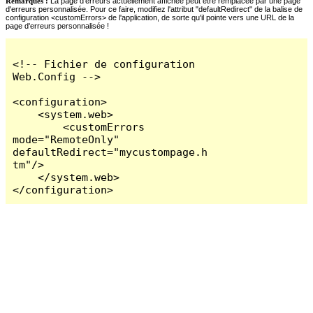
Remarques :
La page d'erreurs actuellement affichée peut être remplacée par une page
d'erreurs personnalisée. Pour ce faire, modifiez l'attribut "defaultRedirect" de la balise de
configuration <customErrors> de l'application, de sorte qu'il pointe vers une URL de la
page d'erreurs personnalisée !
<!-- Fichier de configuration 
Web.Config -->

<configuration>

    <system.web>

        <customErrors 
mode="RemoteOnly" 
defaultRedirect="mycustompage.h
tm"/>

    </system.web>

</configuration>