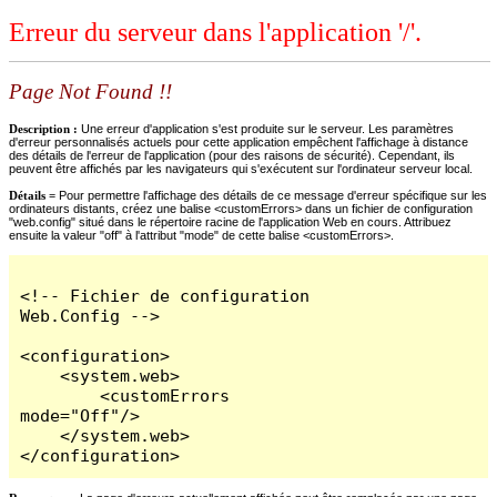
Erreur du serveur dans l'application '/'.
Page Not Found !!
Description :
Une erreur d'application s'est produite sur le serveur. Les paramètres
d'erreur personnalisés actuels pour cette application empêchent l'affichage à distance
des détails de l'erreur de l'application (pour des raisons de sécurité). Cependant, ils
peuvent être affichés par les navigateurs qui s'exécutent sur l'ordinateur serveur local.
Détails =
Pour permettre l'affichage des détails de ce message d'erreur spécifique sur les
ordinateurs distants, créez une balise <customErrors> dans un fichier de configuration
"web.config" situé dans le répertoire racine de l'application Web en cours. Attribuez
ensuite la valeur "off" à l'attribut "mode" de cette balise <customErrors>.
<!-- Fichier de configuration 
Web.Config -->

<configuration>

    <system.web>

        <customErrors 
mode="Off"/>

    </system.web>

</configuration>