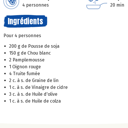
4 personnes
20 min
Ingrédients
Pour 4 personnes
200 g de Pousse de soja
150 g de Chou blanc
2 Pamplemousse
1 Oignon rouge
4 Truite fumée
2 c. à s. de Graine de lin
1 c. à s. de Vinaigre de cidre
3 c. à s. de Huile d'olive
1 c. à s. de Huile de colza