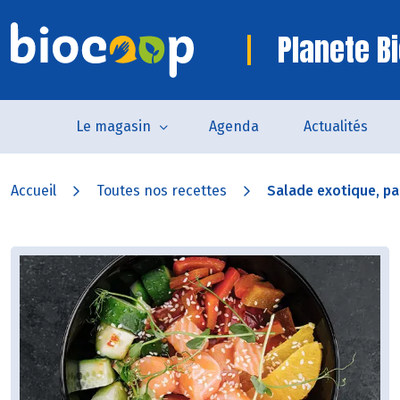
Planete B
Le magasin
Agenda
Actualités
Accueil
Toutes nos recettes
Salade exotique, p