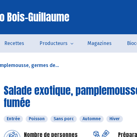
io Bois-Guillaume
Recettes
Producteurs
Magazines
Bio
amplemousse, germes de...
Salade exotique, pamplemousse
fumée
Entrée
Poisson
Sans porc
Automne
Hiver
Nombre de personnes
Prépara