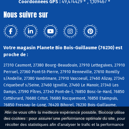
Coordonnées GPS :
49,474429 ° , 1,109467 °
Nous suivre sur
Votre magasin Planete Bio Bois-Guillaume (76230) est
proche de :
27310 Caumont, 27380 Bourg-Beaudouin, 27910 Letteguives, 27910
Perruel, 27360 Pont-St-Pierre, 27910 Renneville, 27610 Romilly
s/Andelle, 27380 Vandrimare, 27910 Vascoeuil, 27460 Alizay, 27340
Criquebeuf s/Seine, 27460 Igoville, 27460 Le Manoir, 27340 Les
Damps, 27590 Pîtres, 27340 Pont-de-l, 76850 Bosc-le-Hard, 76850
Cottévrard, 76680 Critot, 76680 Rocquemont, 76850 Etaimpuis,
76850 Fresnay-le-Long, 76420 Bihorel, 76230 Bois-Guillaume,
76230 Isneauville, 76920 Amfreville-la-Mi-Voie, 76240 Belbeuf,
Afin de vous offrir la meilleure expérience possible, Biocoop utilise
76240 Bonsecours, 76520 Boos, 76520 Franqueville-St-Pierre
des cookies : pour assurer une performance optimale du site, pour
récolter des statistiques afin d'analyser le trafic et la performance