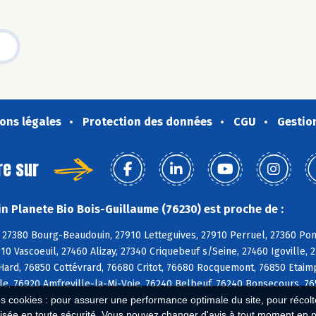
ons légales
Protection des données
CGU
Gestio
re sur
n Planete Bio Bois-Guillaume (76230) est proche de :
27380 Bourg-Beaudouin, 27910 Letteguives, 27910 Perruel, 27360 Pont
10 Vascoeuil, 27460 Alizay, 27340 Criquebeuf s/Seine, 27460 Igoville, 
ard, 76850 Cottévrard, 76680 Critot, 76680 Rocquemont, 76850 Etaimp
le, 76920 Amfreville-la-Mi-Voie, 76240 Belbeuf, 76240 Bonsecours, 76
es cookies : pour assurer une performance optimale du site, pour récolter
isée en toute sécurité. Vous pouvez changer d'avis à tout moment en 