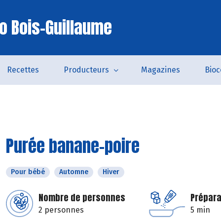
io Bois-Guillaume
Recettes
Producteurs
Magazines
Bio
Purée banane-poire
Pour bébé
Automne
Hiver
Nombre de personnes
Prépara
2 personnes
5 min