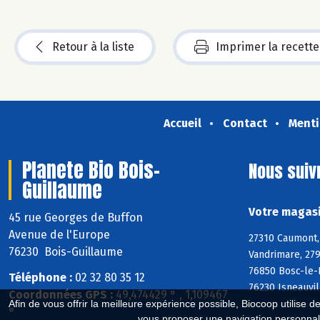
Retour à la liste
Imprimer la recette
Accueil
Contact
Menti
Planete Bio Bois-
Nous suiv
Guillaume
Votre magasi
45 rue Georges de Buffon
Avenue de l'Europe
27310 Caumont, 
76230 Bois-Guillaume
Vandrimare, 279
76850 Bosc-le-H
Téléphone :
02 32 80 35 12
76230 Isneauvil
Coordonnées GPS :
49,474429 ° , 1,109467
Afin de vous offrir la meilleure expérience possible, Biocoop utilise d
°
vous proposer une navigation personnal