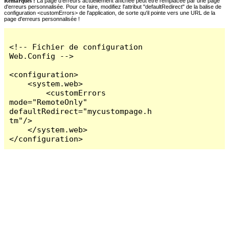
Remarques :
La page d'erreurs actuellement affichée peut être remplacée par une page
d'erreurs personnalisée. Pour ce faire, modifiez l'attribut "defaultRedirect" de la balise de
configuration <customErrors> de l'application, de sorte qu'il pointe vers une URL de la
page d'erreurs personnalisée !
<!-- Fichier de configuration 
Web.Config -->

<configuration>

    <system.web>

        <customErrors 
mode="RemoteOnly" 
defaultRedirect="mycustompage.h
tm"/>

    </system.web>

</configuration>