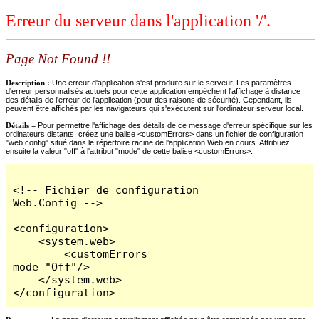
Erreur du serveur dans l'application '/'.
Page Not Found !!
Description :
Une erreur d'application s'est produite sur le serveur. Les paramètres
d'erreur personnalisés actuels pour cette application empêchent l'affichage à distance
des détails de l'erreur de l'application (pour des raisons de sécurité). Cependant, ils
peuvent être affichés par les navigateurs qui s'exécutent sur l'ordinateur serveur local.
Détails =
Pour permettre l'affichage des détails de ce message d'erreur spécifique sur les
ordinateurs distants, créez une balise <customErrors> dans un fichier de configuration
"web.config" situé dans le répertoire racine de l'application Web en cours. Attribuez
ensuite la valeur "off" à l'attribut "mode" de cette balise <customErrors>.
<!-- Fichier de configuration 
Web.Config -->

<configuration>

    <system.web>

        <customErrors 
mode="Off"/>

    </system.web>

</configuration>