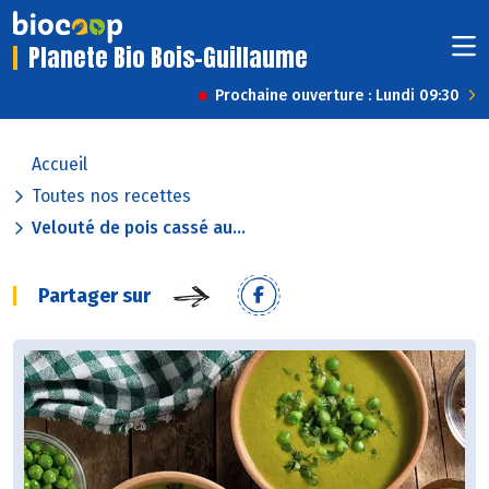
Planete Bio Bois-Guillaume
Prochaine ouverture : Lundi 09:30
Accueil
Toutes nos recettes
Velouté de pois cassé au...
Partager sur