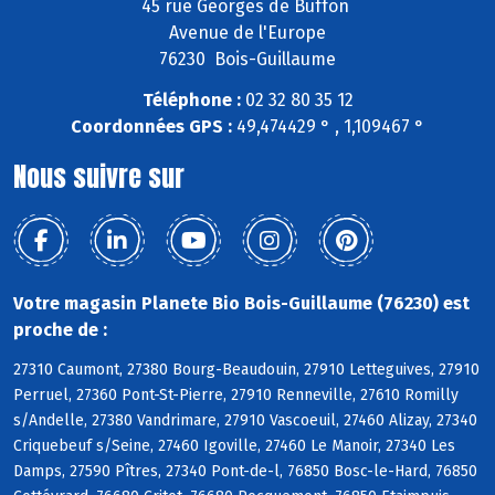
45 rue Georges de Buffon
Avenue de l'Europe
76230 Bois-Guillaume
Téléphone :
02 32 80 35 12
Coordonnées GPS :
49,474429 ° , 1,109467 °
Nous suivre sur
Votre magasin Planete Bio Bois-Guillaume (76230) est
proche de :
27310 Caumont, 27380 Bourg-Beaudouin, 27910 Letteguives, 27910
Perruel, 27360 Pont-St-Pierre, 27910 Renneville, 27610 Romilly
s/Andelle, 27380 Vandrimare, 27910 Vascoeuil, 27460 Alizay, 27340
Criquebeuf s/Seine, 27460 Igoville, 27460 Le Manoir, 27340 Les
Damps, 27590 Pîtres, 27340 Pont-de-l, 76850 Bosc-le-Hard, 76850