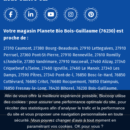
Votre magasin Planete Bio Bois-Guillaume (76230) est
proche de :
27310 Caumont, 27380 Bourg-Beaudouin, 27910 Letteguives, 27910
Perruel, 27360 Pont-St-Pierre, 27910 Renneville, 27610 Romilly
s/Andelle, 27380 Vandrimare, 27910 Vascoeuil, 27460 Alizay, 27340
Criquebeuf s/Seine, 27460 Igoville, 27460 Le Manoir, 27340 Les
Damps, 27590 Pîtres, 27340 Pont-de-l, 76850 Bosc-le-Hard, 76850
Cottévrard, 76680 Critot, 76680 Rocquemont, 76850 Etaimpuis,
76850 Fresnay-le-Long, 76420 Bihorel, 76230 Bois-Guillaume,
76230 Isneauville, 76920 Amfreville-la-Mi-Voie, 76240 Belbeuf,
Afin de vous offrir la meilleure expérience possible, Biocoop utilise
76240 Bonsecours, 76520 Boos, 76520 Franqueville-St-Pierre
des cookies : pour assurer une performance optimale du site, pour
récolter des statistiques afin d'analyser le trafic et la performance
du site et vous proposer une navigation personnalisée en toute
sécurité. Vous pouvez changer d'avis à tout moment en
Biocoop.fr
Le réseau Biocoop
paramétrant vos cookies. OK pour vous ?
Copyright Biocoop 2026