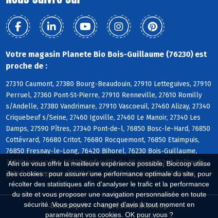
Votre magasin Planete Bio Bois-Guillaume (76230) est
proche de :
27310 Caumont, 27380 Bourg-Beaudouin, 27910 Letteguives, 27910
Perruel, 27360 Pont-St-Pierre, 27910 Renneville, 27610 Romilly
s/Andelle, 27380 Vandrimare, 27910 Vascoeuil, 27460 Alizay, 27340
Criquebeuf s/Seine, 27460 Igoville, 27460 Le Manoir, 27340 Les
Damps, 27590 Pîtres, 27340 Pont-de-l, 76850 Bosc-le-Hard, 76850
Cottévrard, 76680 Critot, 76680 Rocquemont, 76850 Etaimpuis,
76850 Fresnay-le-Long, 76420 Bihorel, 76230 Bois-Guillaume,
76230 Isneauville, 76920 Amfreville-la-Mi-Voie, 76240 Belbeuf,
Afin de vous offrir la meilleure expérience possible, Biocoop utilise
76240 Bonsecours, 76520 Boos, 76520 Franqueville-St-Pierre
des cookies : pour assurer une performance optimale du site, pour
récolter des statistiques afin d'analyser le trafic et la performance
du site et vous proposer une navigation personnalisée en toute
sécurité. Vous pouvez changer d'avis à tout moment en
Biocoop.fr
Le réseau Biocoop
paramétrant vos cookies. OK pour vous ?