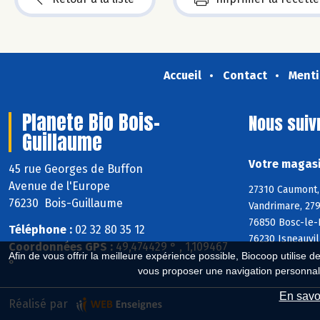
Accueil
Contact
Menti
Planete Bio Bois-
Nous suiv
Guillaume
Votre magasi
45 rue Georges de Buffon
Avenue de l'Europe
27310 Caumont, 
76230 Bois-Guillaume
Vandrimare, 279
76850 Bosc-le-H
Téléphone :
02 32 80 35 12
76230 Isneauvil
Coordonnées GPS :
49,474429 ° , 1,109467
Afin de vous offrir la meilleure expérience possible, Biocoop utilise d
°
vous proposer une navigation personnal
En savoi
Réalisé par