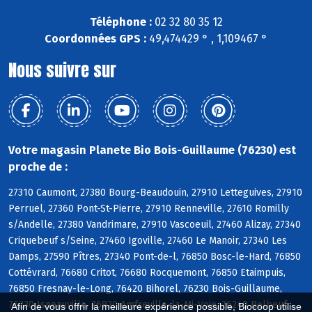
Téléphone :
02 32 80 35 12
Coordonnées GPS :
49,474429 ° , 1,109467 °
Nous suivre sur
Votre magasin Planete Bio Bois-Guillaume (76230) est
proche de :
27310 Caumont, 27380 Bourg-Beaudouin, 27910 Letteguives, 27910
Perruel, 27360 Pont-St-Pierre, 27910 Renneville, 27610 Romilly
s/Andelle, 27380 Vandrimare, 27910 Vascoeuil, 27460 Alizay, 27340
Criquebeuf s/Seine, 27460 Igoville, 27460 Le Manoir, 27340 Les
Damps, 27590 Pîtres, 27340 Pont-de-l, 76850 Bosc-le-Hard, 76850
Cottévrard, 76680 Critot, 76680 Rocquemont, 76850 Etaimpuis,
76850 Fresnay-le-Long, 76420 Bihorel, 76230 Bois-Guillaume,
76230 Isneauville, 76920 Amfreville-la-Mi-Voie, 76240 Belbeuf,
Afin de vous offrir la meilleure expérience possible, Biocoop utilise