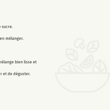
e sucre.
ien mélanger.
élange bien lisse et
r et de déguster.