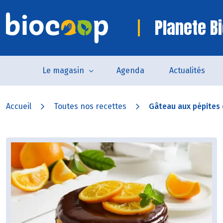
Planete B
Le magasin
Agenda
Actualités
Accueil
Toutes nos recettes
Gâteau aux pépites 