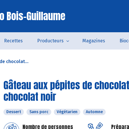
io Bois-Guillaume
Recettes
Producteurs
Magazines
Bio
de chocolat...
Gâteau aux pépites de chocolat 
chocolat noir
Dessert
Sans porc
Végétarien
Automne
Nombre de personnes
Prépara