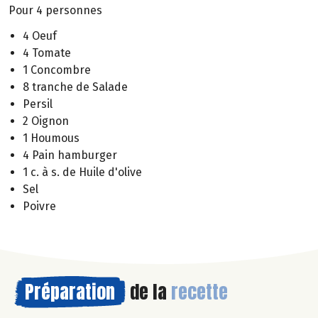
Pour 4 personnes
4 Oeuf
4 Tomate
1 Concombre
8 tranche de Salade
Persil
2 Oignon
1 Houmous
4 Pain hamburger
1 c. à s. de Huile d'olive
Sel
Poivre
Préparation
de la
recette