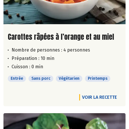
Lire la suite de la recette
Carottes râpées à l’orange et au miel
Nombre de personnes :
4 personnes
Préparation : 10 min
Cuisson : 0 min
Entrée
Sans porc
Végétarien
Printemps
VOIR LA RECETTE