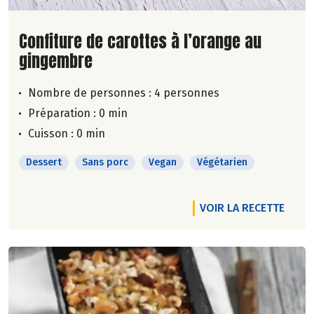
Lire la suite de la recette
Confiture de carottes à l’orange au
gingembre
Nombre de personnes :
4 personnes
Préparation : 0 min
Cuisson : 0 min
Dessert
Sans porc
Vegan
Végétarien
VOIR LA RECETTE