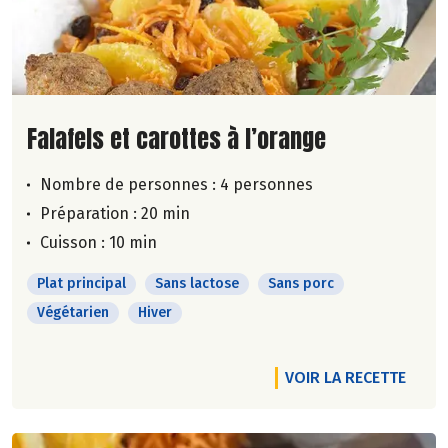
Lire la suite de la recette
Falafels et carottes à l’orange
Nombre de personnes :
4 personnes
Préparation : 20 min
Cuisson : 10 min
Plat principal
Sans lactose
Sans porc
Végétarien
Hiver
VOIR LA RECETTE