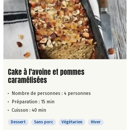
Lire la suite de la recette
Cake à l'avoine et pommes
caramélisées
Nombre de personnes :
4 personnes
Préparation : 15 min
Cuisson : 40 min
Dessert
Sans porc
Végétarien
Hiver